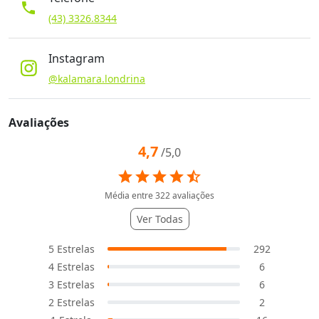
phone
(43) 3326.8344
Instagram
@kalamara.londrina
Avaliações
4,7
/5,0
star
star
star
star
star_half
Média entre
322
avaliações
Ver Todas
5
Estrelas
292
4
Estrelas
6
3
Estrelas
6
2
Estrelas
2