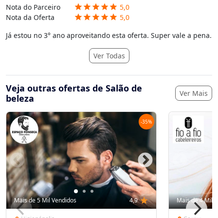
Nota do Parceiro
5,0
star
star
star
star
star
Nota da Oferta
5,0
star
star
star
star
star
Já estou no 3° ano aproveitando esta oferta. Super vale a pena.
Ver Todas
Veja outras ofertas de Salão de
Ver Mais
beleza
-
35
%
Mais de 5 Mil Vendidos
4,9
star
Mais de 4 Mil 