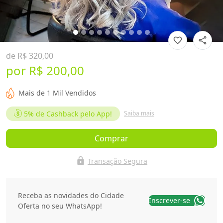
favorite_border
share
de
R$ 320,00
por
R$ 200,00
Mais de 1 Mil Vendidos
5%
de Cashback pelo App!
Saiba mais
Comprar
lock
Transação Segura
Receba as novidades do Cidade
Inscrever-se
Oferta no seu WhatsApp!