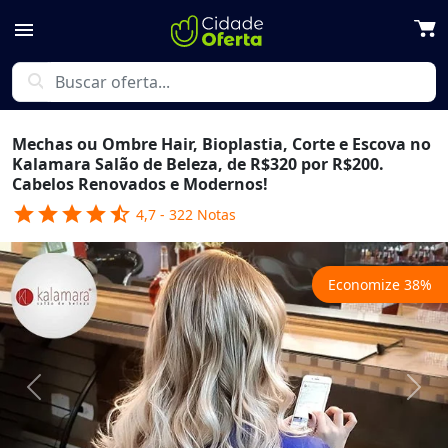
menu
search
Mechas ou Ombre Hair, Bioplastia, Corte e Escova no
Kalamara Salão de Beleza, de R$320 por R$200.
Cabelos Renovados e Modernos!
star
star
star
star
star_half
4,7
-
322
Notas
Economize
38
%
Previous
Next