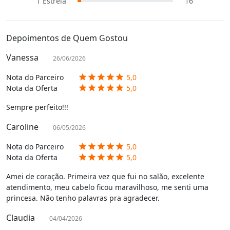
1
Estrela
16
Depoimentos de Quem Gostou
Vanessa
26/06/2026
Nota do Parceiro
5,0
star
star
star
star
star
Nota da Oferta
5,0
star
star
star
star
star
Sempre perfeito!!!
Caroline
06/05/2026
Nota do Parceiro
5,0
star
star
star
star
star
Nota da Oferta
5,0
star
star
star
star
star
Amei de coração. Primeira vez que fui no salão, excelente
atendimento, meu cabelo ficou maravilhoso, me senti uma
princesa. Não tenho palavras pra agradecer.
Claudia
04/04/2026