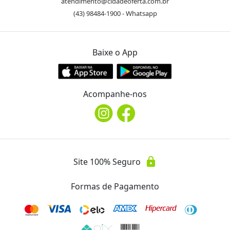
atendimento@cidadeoferta.com.br
(43) 98484-1900 - Whatsapp
Baixe o App
Acompanhe-nos
lock
Site 100% Seguro
Formas de Pagamento