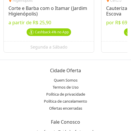
Higienópolis
Centro
location_on
location_on
Corte e Barba com o Itamar (Jardim
Cauterizaçã
Higienópolis)
Escova
a partir de
R$ 25,90
por
R$ 69,
Cashback
4%
no App
Segunda a Sábado
Cidade Oferta
Quem Somos
Termos de Uso
Política de privacidade
Política de cancelamento
Ofertas encerradas
Fale Conosco