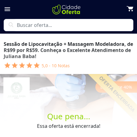
menu
search
Sessão de Lipocavitação + Massagem Modeladora, de
R$99 por R$59. Conheça o Excelente Atendimento de
Juliana Baba!
star
star
star
star
star
5,0
-
10
Notas
Economize
40
%
Que pena...
Previous
Next
Essa oferta está encerrada!