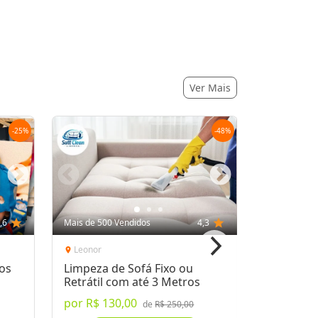
Ver Mais
-
25
%
-
48
%
,6
star
Mais de 500 Vendidos
4,3
star
Mais de 100
Leonor
Jardim Am
location_on
location_on
tos
Limpeza de Sofá Fixo ou
Banho co
Retrátil com até 3 Metros
Corpo Int
Pelo
por
R$ 130,00
a partir 
de
R$ 250,00