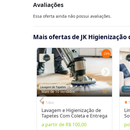
Avaliações
Essa oferta ainda não possui avaliações.
Mais ofertas de JK Higienização 
-
29
%
Mais de 10 Vendidos
star_outline
Tókio
T
location_on
location_on
Lavagem e Higienização de
Li
Tapetes Com Coleta e Entrega
So
Me
a partir de
R$ 100,00
p