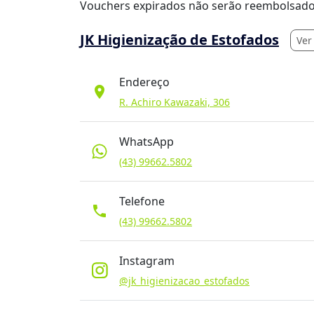
Vouchers expirados não serão reembolsado
JK Higienização de Estofados
Ver
Endereço
location_on
R. Achiro Kawazaki, 306
WhatsApp
(43) 99662.5802
Telefone
phone
(43) 99662.5802
Instagram
@jk_higienizacao_estofados