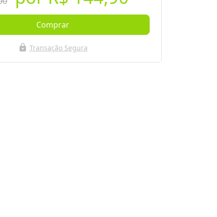
00
Comprar
lock
Transação Segura