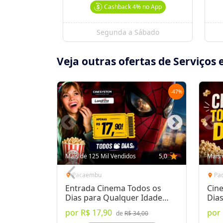
Cashback
4%
no App
Segunda a Sábado
Veja outras ofertas de Serviços 
-
47
%
Mais de 125 Mil Vendidos
5,0
star
Mais 
Pacaembu
Pa
location_on
location_on
Entrada Cinema Todos os
Cin
Dias para Qualquer Idade
Dia
Londrina
Ven
por
R$ 17,90
por
de
R$ 34,00