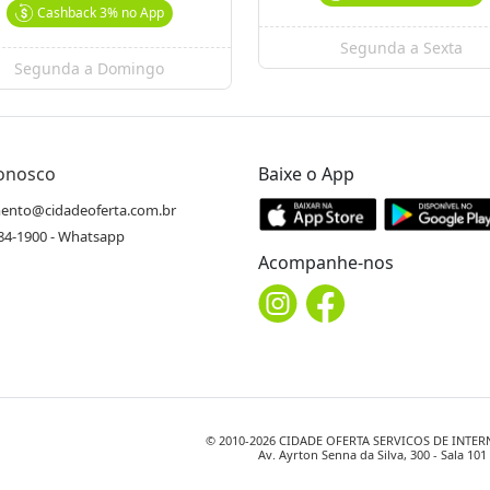
Cashback
3%
no App
Segunda a Sexta
Segunda a Domingo
Conosco
Baixe o App
ento@cidadeoferta.com.br
484-1900 - Whatsapp
Acompanhe-nos
© 2010-
2026
CIDADE OFERTA SERVICOS DE INTERNET
Av. Ayrton Senna da Silva, 300 - Sala 10