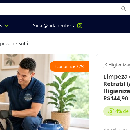
search
expand_more
os
Siga @cidadeoferta
peza de Sofá
JK Higieniz
Economize
27
%
Limpeza e
Retrátil 
Higieniza
R$144,90
4%
de 
Next