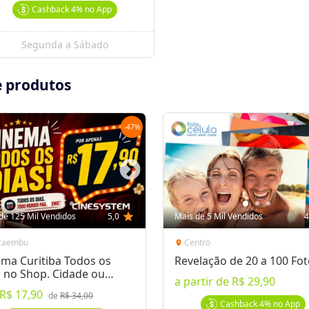
Cashback
4%
no App
Segunda a Sábado
e produtos
-
47
%
de 125 Mil Vendidos
5,0
star
Mais de 5 Mil Vendidos
4
caembu
Centro
location_on
ema Curitiba Todos os
Revelação de 20 a 100 Fo
s no Shop. Cidade ou
a partir de
R$ 29,90
tura Shop.
R$ 17,90
de
R$ 34,00
Cashback
4%
no App