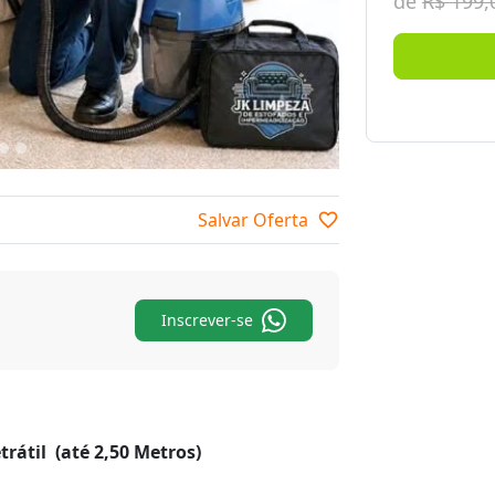
de
R$ 199,
Salvar Oferta
favorite_border
Inscrever-se
trátil (até 2,50 Metros)