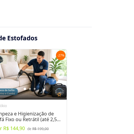
de Estofados
-
27
%
star_outline
ókio
mpeza e Higienização de
fá Fixo ou Retrátil (até 2,50
tros)
or
R$ 144,90
de
R$ 199,00