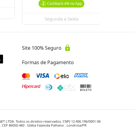
Cashback
4%
no App
Segunda a Sexta
Se
lock
Site 100% Seguro
Formas de Pagamento
 LTDA. Todos os direitos reservados. CNPJ 12.406.196/0001-06
1 . CEP 86050-460 . Gleba Fazenda Palhano . Londrina/PR