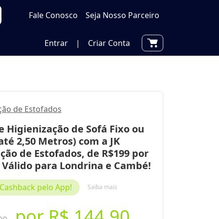
Fale Conosco
Seja Nosso Parceiro
Entrar
|
Criar Conta
ação de Estofados
 Higienização de Sofá Fixo ou
(até 2,50 Metros) com a JK
ção de Estofados, de R$199 por
. Válido para Londrina e Cambé!
Cashback pelo App!
Saiba mais
por
R$ 144,90