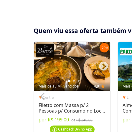
Quem viu essa oferta também v
-
20
%
Compartilhe essa Oferta:
Receba as novidades do Cidade Oferta no seu
Mais de 15 Mil Vendidos
4,9
star
Mais 
WhatsApp!
Centro
Li
location_on
location_on
Filetto com Massa p/ 2
Alm
Destaques & Regras
Pessoas p/ Consumo no Local
Com
ou Delivery
por
R$ 199,00
por
Carnes da Melhor Qualidade no Jardim G
de
R$ 249,00
> Opção (1): P/2 Pessoas: Entrecôte Angus 
Cashback
3%
no App