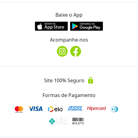
Endereço
location_on
Baixe o App
Rua da Paz, 410
Telefone
phone
Acompanhe-nos
(67) 3025-6888
Avaliações
Essa oferta ainda não possui avaliações.
lock
Site 100% Seguro
Formas de Pagamento