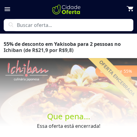
menu
search
55% de desconto em Yakisoba para 2 pessoas no
Ichiban (de R$21,9 por R$9,8)
Economize
55
%
Previous
Next
Que pena...
Essa oferta está encerrada!