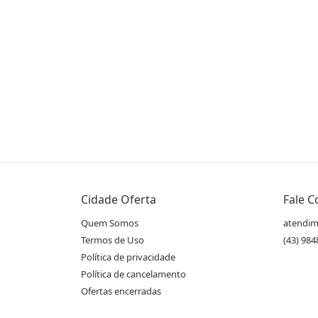
Compartilhe essa Oferta:
Receba as novidades do Cidade Oferta no seu
Cidade Oferta
Fale 
WhatsApp!
Quem Somos
atendim
Termos de Uso
(43) 98
Política de privacidade
Destaques & Regras
Política de cancelamento
Diária Hotel Fazenda Cliv Sol (a 150 km de
Ofertas encerradas
CONFIRA VÍDEO DO HOTEL