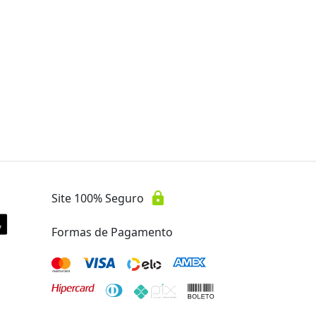
por
R$ 287,00
00
Oferta encerrada
lock
Transação Segura
lock
Site 100% Seguro
Formas de Pagamento