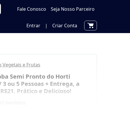
Fale Conosco
Seja Nosso Parceiro
Entrar
|
Criar Conta
o Vegetais e Frutas
oba Semi Pronto do Horti
/ 3 ou 5 Pessoas + Entrega, a
 R$21. Prático e Delicioso!
10 Vendidos
tir de
R$ 21,00