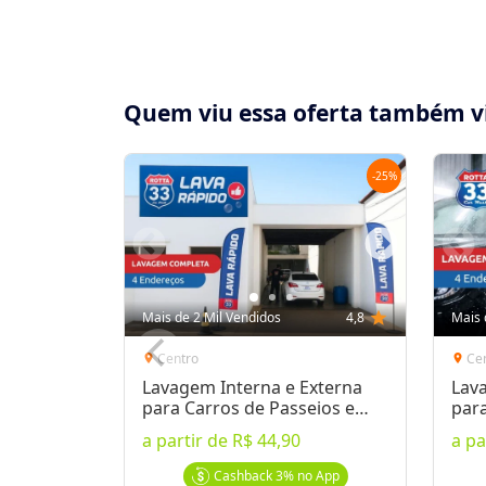
Quem viu essa oferta também v
-
25
%
Compartilhe essa Oferta:
Receba as novidades do Cidade Oferta no seu
Mais de 2 Mil Vendidos
4,8
star
Mais 
WhatsApp!
Centro
Ce
location_on
location_on
Lavagem Interna e Externa
Lav
Destaques & Regras
para Carros de Passeios e
par
SUVs
a partir de
R$ 44,90
a pa
Voucher Imediato: pode ser impresso imed
para liberação)
Cashback
3%
no App