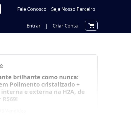
Fale Conosco
Seja Nosso Parceiro
Entrar
|
Criar Conta
to
ante brilhante como nunca:
em Polimento cristalizado +
interna e externa na H2A, de
 R$69!
10 Vendidos
por
R$ 69,00
00