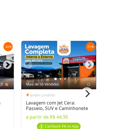
Oferta encerrada
lock
Transação Segura
-
20
%
-
31
%
,5
star
Mais de 50 Vendidos
star_outline
Jardim Londrilar
location_on
a
Lavagem com Jet Cera:
Passeio, SUV e Caminhonete
a partir de
R$ 44,90
Cashback
3%
no App