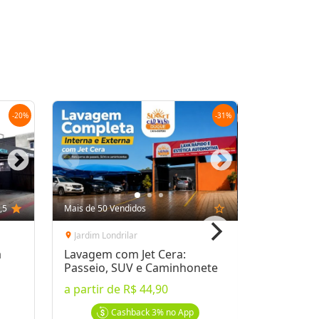
Oferta encerrada
lock
Transação Segura
-
20
%
-
31
%
,5
star
Mais de 50 Vendidos
star_outline
Jardim Londrilar
location_on
a
Lavagem com Jet Cera:
Passeio, SUV e Caminhonete
a partir de
R$ 44,90
Cashback
3%
no App