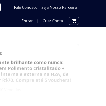
Fale Conosco
Seja Nosso Parceiro
Entrar
|
Criar Conta
to
ante brilhante como nunca:
em Polimento cristalizado +
interna e externa na H2A, de
r R$70. Compre até 5 vouchers!
10 Vendidos
por
R$ 70,00
00