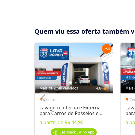
Quem viu essa oferta também v
-
25
%
Compartilhe essa Oferta:
Receba as novidades do Cidade Oferta no seu
Mais de 2 Mil Vendidos
4,8
star
Mais 
WhatsApp!
Centro
Ce
location_on
location_on
Lavagem Interna e Externa
Lav
Destaques & Regras
para Carros de Passeios e
par
SUVs
a partir de
R$ 44,90
a pa
Voucher Imediato: pode ser impresso imed
para liberação)
Cashback
3%
no App