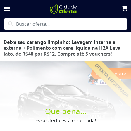
menu
search
Deixe seu carango limpinho: Lavagem interna e
externa + Polimento com cera líquida na H2A Lava
Jato, de R$40 por R$12. Compre até 5 vouchers!
Economize
70
%
Previous
Next
Que pena...
Essa oferta está encerrada!