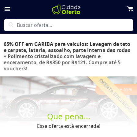
menu
search
65% OFF em GARIBA para veículos: Lavagem de teto
e carpete, lataria, assoalho, parte interna das rodas
+ Polimento cristalizado com lavagem e
enceramento, de R$350 por R$121. Compre até 5
vouchers!
Economize
65
%
Que pena...
Previous
Next
Essa oferta está encerrada!