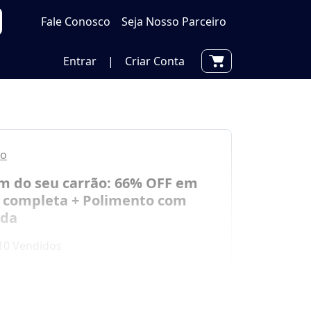
Fale Conosco
Seja Nosso Parceiro
Entrar
|
Criar Conta
to
m do seu carrão: 66% OFF em
completa + Polimento com
ida
10 Vendidos
por
R$ 13,50
0