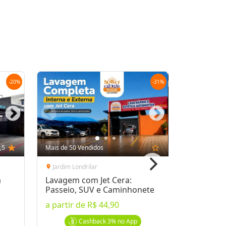
Oferta encerrada
lock
Transação Segura
-
20
%
-
31
%
,5
star
Mais de 50 Vendidos
star_outline
Jardim Londrilar
location_on
a
Lavagem com Jet Cera:
Passeio, SUV e Caminhonete
a partir de
R$ 44,90
Cashback
3%
no App