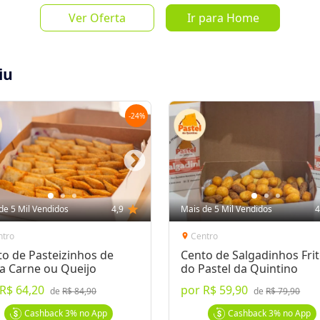
Ver Oferta
Ir para Home
a par
iu
-
24
%
Salvar Oferta
favorite_border
Inscrever-se
de 5 Mil Vendidos
4,9
star
Mais de 5 Mil Vendidos
4
ntro
Centro
location_on
o de Pasteizinhos de
Cento de Salgadinhos Fri
a Carne ou Queijo
do Pastel da Quintino
R$ 64,20
por
R$ 59,90
de
R$ 84,90
de
R$ 79,90
Cashback
3%
no App
Cashback
3%
no App