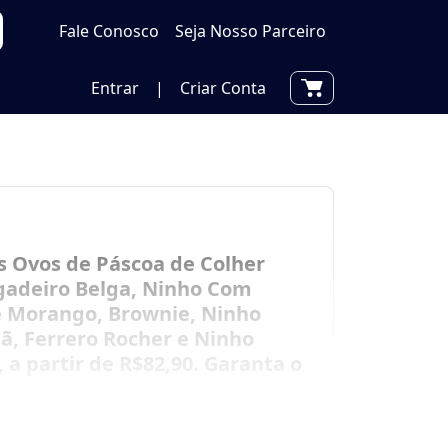
Fale Conosco
Seja Nosso Parceiro
Entrar
|
Criar Conta
s Ovos de Páscoa de Colher
igadeiro Belga, Ninho Com
e Morango, Brownie, Ninho
ã, Ferrero Rocher e Ninho
a partir de R$82,90. Garanta o
Cashback pelo App!
Saiba mais