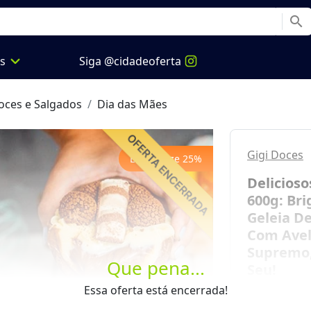
search
expand_more
os
Siga @cidadeoferta
oces e Salgados
Dia das Mães
Gigi Doces
Economize
25
%
Delicioso
600g: Br
Geleia D
Com Avel
Supremo, 
Que pena...
Seu!
Next
Essa oferta está encerrada!
3%
de 