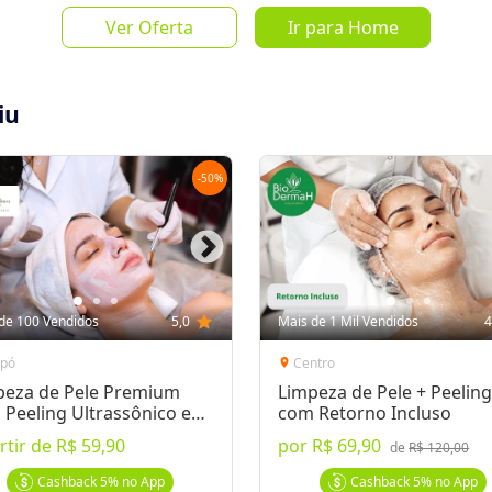
de
R$ 130,
Ver Oferta
Ir para Home
iu
-
50
%
Salvar Oferta
favorite_border
Inscrever-se
de 100 Vendidos
5,0
star
Mais de 1 Mil Vendidos
4
apó
Centro
location_on
peza de Pele Premium
Limpeza de Pele + Peelin
Peeling Ultrassônico e
com Retorno Incluso
roagulhamento
rtir de
R$ 59,90
por
R$ 69,90
mir. Anote o número do voucher e
de
R$ 120,00
Cashback
5%
no App
Cashback
5%
no App