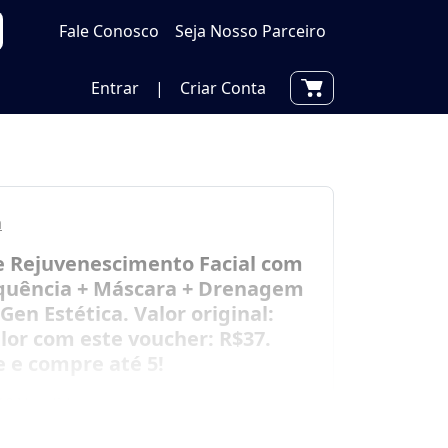
Fale Conosco
Seja Nosso Parceiro
Entrar
|
Criar Conta
a
e Rejuvenescimento Facial com
quência + Máscara + Drenagem
 Gen Estética. Valor original:
lor com este voucher: R$37.
e e compre até 5!
10 Vendidos