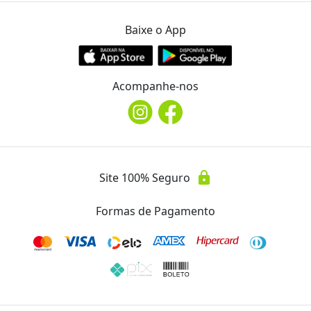
Baixe o App
WhatsApp
(43) 98869.8363
Acompanhe-nos
Telefone
phone
(43) 98869.8363
Instagram
@garage43burgers
lock
Site 100% Seguro
Formas de Pagamento
Avaliações
Essa oferta ainda não possui avaliações.