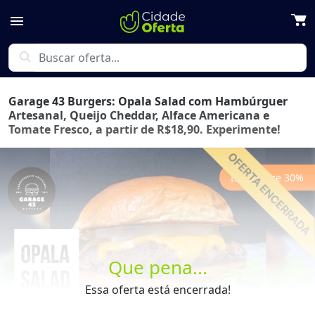
menu
search
Garage 43 Burgers: Opala Salad com Hambúrguer
Artesanal, Queijo Cheddar, Alface Americana e
Tomate Fresco, a partir de R$18,90. Experimente!
Economize
30
%
Previous
Next
Que pena...
Essa oferta está encerrada!