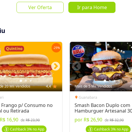
4%
de 
Ver Oferta
Ir para Home
a par
iu
-
29
%
Salvar Oferta
favorite_border
Inscrever-se
de 20 Mil Vendidos
4,4
star
Mais de 5 Mil Vendidos
4
ari
Guanabara
location_on
 Frango p/ Consumo no
Smash Bacon Duplo com
l ou Retirada
Hamburguer Artesanal 3
R$ 16,90
por
R$ 26,90
nto!
de
R$ 23,90
de
R$ 32,90
0gr, um delicioso catupiry empanado,
Cashback
3%
no App
Cashback
3%
no App