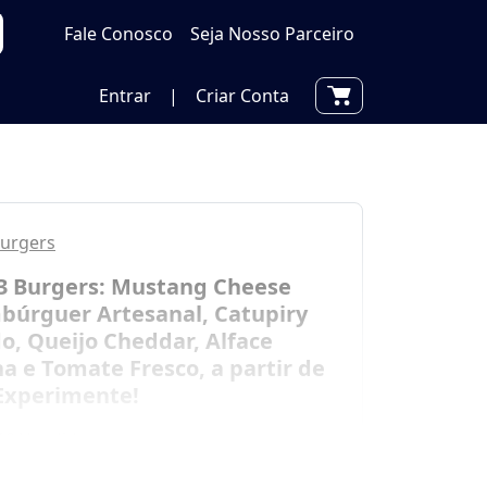
Fale Conosco
Seja Nosso Parceiro
Entrar
|
Criar Conta
Burgers
3 Burgers: Mustang Cheese
úrguer Artesanal, Catupiry
, Queijo Cheddar, Alface
a e Tomate Fresco, a partir de
 Experimente!
10 Vendidos
Saiba mais