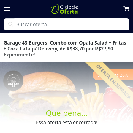
menu
search
Garage 43 Burgers: Combo com Opala Salad + Fritas
+ Coca Lata p/ Delivery, de R$38,70 por R$27,90.
Experimente!
Economize
28
%
Previous
Next
Que pena...
Essa oferta está encerrada!