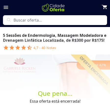
menu
search
5 Sessões de Endermologia, Massagem Modeladora e
Drenagem Linfática Localizada, de R$300 por R$175!
star
star
star
star
star_half
4,7
-
40
Notas
Economize
42
%
Que pena...
Previous
Next
Essa oferta está encerrada!