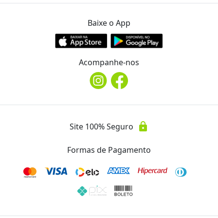
Endereço
location_on
R. Quintino Bocaiúva, 555
Baixe o App
Telefone
phone
(43) 3323.5483
Acompanhe-nos
Instagram
@fotoceluladigital
lock
Site 100% Seguro
Avaliações
Essa oferta ainda não possui avaliações.
Formas de Pagamento