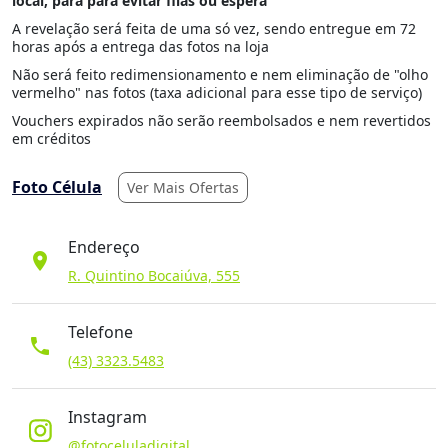
local, para para evitar filas ou espera
A revelação será feita de uma só vez, sendo entregue em 72
horas após a entrega das fotos na loja
Não será feito redimensionamento e nem eliminação de "olho
vermelho" nas fotos (taxa adicional para esse tipo de serviço)
Vouchers expirados não serão reembolsados e nem revertidos
em créditos
Foto Célula
Ver Mais Ofertas
Endereço
location_on
R. Quintino Bocaiúva, 555
Telefone
phone
(43) 3323.5483
Instagram
@fotoceluladigital