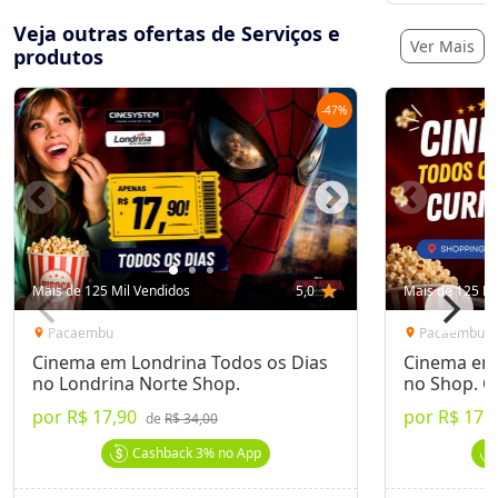
Veja outras ofertas de Serviços e
Ver Mais
produtos
-
47
%
Mais de 125 Mil Vendidos
5,0
star
Mais de 125 Mi
Pacaembu
Pacaembu
location_on
location_on
Cinema em Londrina Todos os Dias
Cinema em 
no Londrina Norte Shop.
no Shop. C
por
R$ 17,90
por
R$ 17,
de
R$ 34,00
Cashback
3%
no App