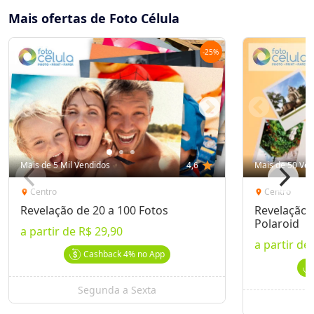
Mais ofertas de Foto Célula
-
25
%
Mais de 5 Mil Vendidos
4,6
star
Mais de 50 Ven
Centro
Centro
location_on
location_on
Revelação de 20 a 100 Fotos
Revelação d
Polaroid
a partir de
R$ 29,90
a partir de
Cashback
4%
no App
Segunda a Sexta