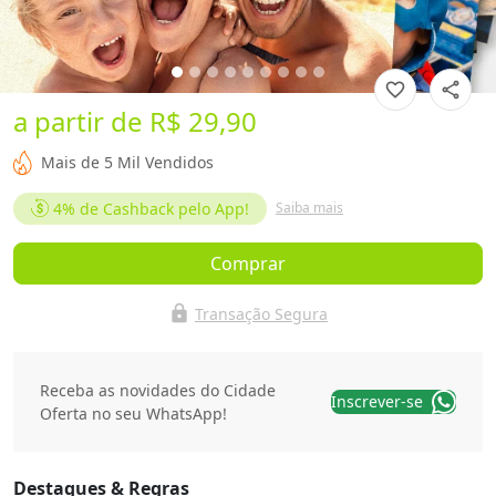
favorite_border
share
a partir de
R$ 29,90
Mais de 5 Mil Vendidos
4%
de Cashback pelo App!
Saiba mais
Comprar
lock
Transação Segura
Receba as novidades do Cidade
Inscrever-se
Oferta no seu WhatsApp!
Destaques & Regras