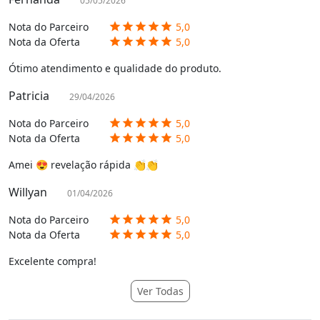
05/05/2026
Nota do Parceiro
5,0
star
star
star
star
star
Nota da Oferta
5,0
star
star
star
star
star
Ótimo atendimento e qualidade do produto.
Patricia
29/04/2026
Nota do Parceiro
5,0
star
star
star
star
star
Nota da Oferta
5,0
star
star
star
star
star
Amei 😍 revelação rápida 👏👏
Willyan
01/04/2026
Nota do Parceiro
5,0
star
star
star
star
star
Nota da Oferta
5,0
star
star
star
star
star
Excelente compra!
Ver Todas