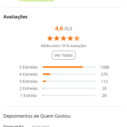
Avaliações
4,6
/5,0
star
star
star
star
star_half
Média entre
1818
avaliações
Ver Todas
5
Estrelas
1388
4
Estrelas
270
3
Estrelas
112
2
Estrelas
20
1
Estrela
28
Depoimentos de Quem Gostou
Fernanda