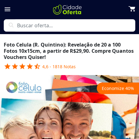
menu
search
Foto Celula (R. Quintino): Revelação de 20 a 100
Fotos 10x15cm, a partir de R$29,90. Compre Quantos
Vouchers Quiser!
star
star
star
star
star_half
4,6
-
1818
Notas
Economize
40
%
Previous
Next