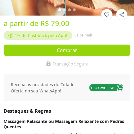
favorite_border
share
a partir de
R$ 79,00
4%
de Cashback pelo App!
Saiba mais
Comprar
lock
Transação Segura
Receba as novidades do Cidade
Inscrever-se
Oferta no seu WhatsApp!
Destaques & Regras
Massagem Relaxante ou Massagem Relaxante com Pedras
Quentes