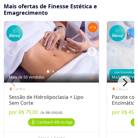
Mais ofertas de Finesse Estética e
Emagrecimento
-
47
%
Mais de 50 Vendidos
star_outline
Mais de 50 Ven
Centro
Centro
location_on
location_on
Sessão de Hidrolipoclasia + Lipo
Pacote com
Sem Corte
Enzimática 
por
R$ 79,00
por
R$ 459
de
R$ 150,00
Cashback
4%
no App
Terça a Sexta