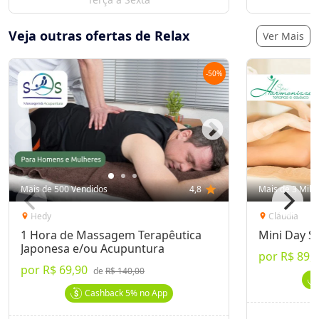
Veja outras ofertas de Relax
Ver Mais
-
50
%
Mais de 500 Vendidos
4,8
star
Mais de 3 Mil 
Hedy
Cláudia
location_on
location_on
1 Hora de Massagem Terapêutica
Mini Day S
Japonesa e/ou Acupuntura
por
R$ 89,
por
R$ 69,90
de
R$ 140,00
Cashback
5%
no App
S