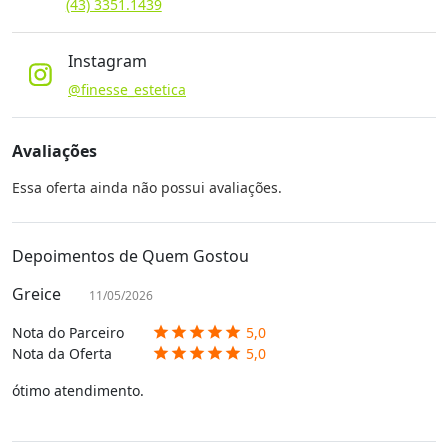
(43) 3351.1439
Instagram
@finesse_estetica
Avaliações
Essa oferta ainda não possui avaliações.
Depoimentos de Quem Gostou
Greice
11/05/2026
Nota do Parceiro
5,0
star
star
star
star
star
Nota da Oferta
5,0
star
star
star
star
star
ótimo atendimento.