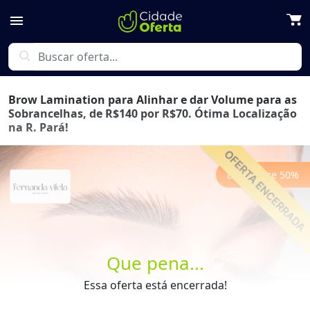
menu
search
Brow Lamination para Alinhar e dar Volume para as
Sobrancelhas, de R$140 por R$70. Ótima Localização
na R. Pará!
Economize
50
%
Previous
Next
Que pena...
Essa oferta está encerrada!