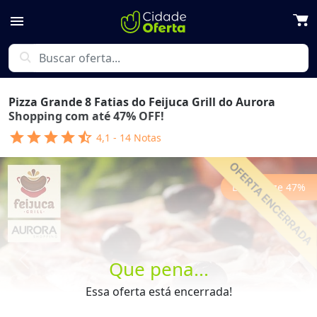
menu
search
Pizza Grande 8 Fatias do Feijuca Grill do Aurora
Shopping com até 47% OFF!
star
star
star
star
star_half
4,1
-
14
Notas
Economize
47
%
Que pena...
Previous
Next
Essa oferta está encerrada!