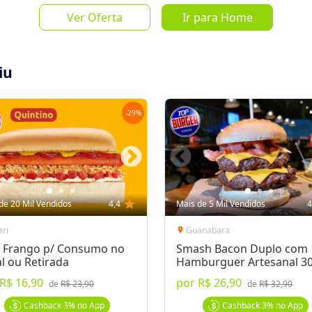
de
R$ 45,0
Ver Oferta
Ir para Home
iu
-
29
%
Salvar Oferta
favorite_border
Inscrever-se
de 20 Mil Vendidos
4,4
star
Mais de 5 Mil Vendidos
4
ari
Guanabara
location_on
 Frango p/ Consumo no
Smash Bacon Duplo com
l ou Retirada
Hamburguer Artesanal 3
R$ 16,90
por
R$ 26,90
ulosos
de
R$ 23,90
de
R$ 32,90
rodízio: Costela Bacon, Duplo Costela
Cashback
3%
no App
Cashback
3%
no App