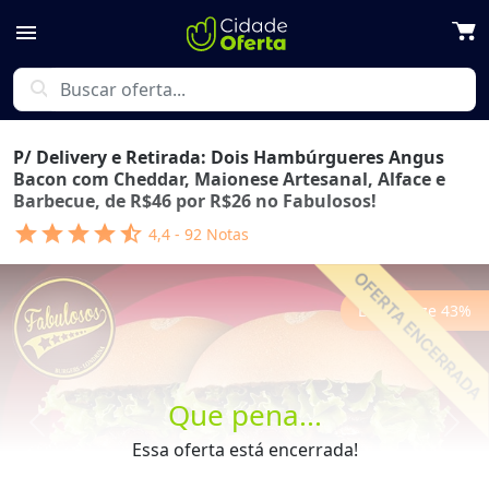
menu
search
P/ Delivery e Retirada: Dois Hambúrgueres Angus
Bacon com Cheddar, Maionese Artesanal, Alface e
Barbecue, de R$46 por R$26 no Fabulosos!
star
star
star
star
star_half
4,4
-
92
Notas
Economize
43
%
Que pena...
Previous
Next
Essa oferta está encerrada!