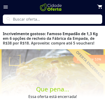
menu
search
Incrivelmente gostoso: Famoso Empadão de 1,3 Kg
em 6 opções de recheio da Fábrica da Empada, de
R$38 por R$18. Aproveite: compre até 5 vouchers!
Economize
53
%
Previous
Next
Que pena...
Essa oferta está encerrada!