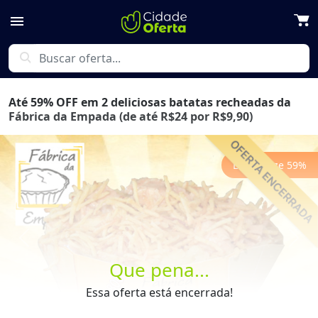
menu
search
Até 59% OFF em 2 deliciosas batatas recheadas da
Fábrica da Empada (de até R$24 por R$9,90)
Economize
59
%
Previous
Next
Que pena...
Essa oferta está encerrada!