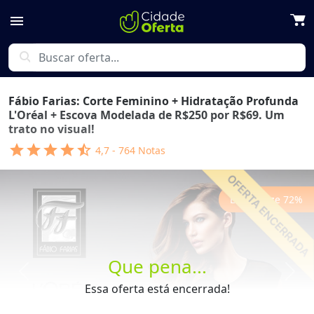
menu
search
Fábio Farias: Corte Feminino + Hidratação Profunda
L'Oréal + Escova Modelada de R$250 por R$69. Um
trato no visual!
star
star
star
star
star_half
4,7
-
764
Notas
Economize
72
%
Que pena...
Previous
Next
Essa oferta está encerrada!