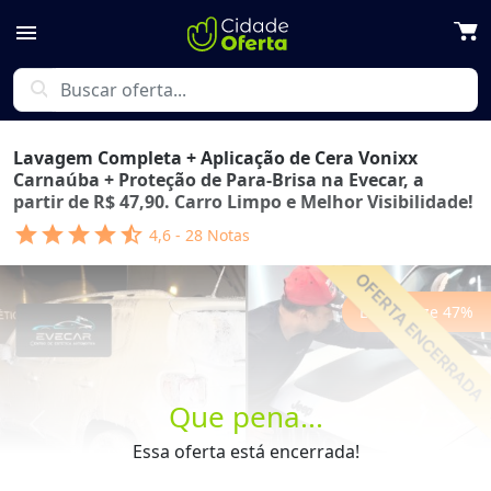
menu
search
Lavagem Completa + Aplicação de Cera Vonixx
Carnaúba + Proteção de Para-Brisa na Evecar, a
partir de R$ 47,90. Carro Limpo e Melhor Visibilidade!
star
star
star
star
star_half
4,6
-
28
Notas
Economize
47
%
Que pena...
Previous
Next
Essa oferta está encerrada!