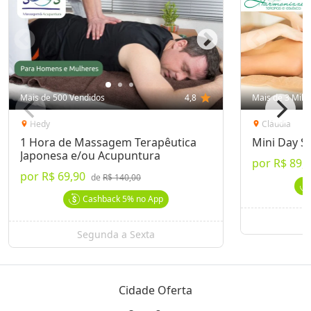
Mais de 500 Vendidos
4,8
star
Mais de 3 Mil 
Hedy
Cláudia
location_on
location_on
1 Hora de Massagem Terapêutica
Mini Day S
Japonesa e/ou Acupuntura
por
R$ 89,
por
R$ 69,90
de
R$ 140,00
Cashback
5%
no App
S
Segunda a Sexta
Cidade Oferta