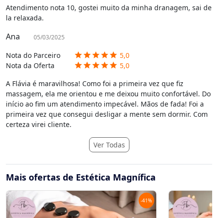
Atendimento nota 10, gostei muito da minha dranagem, sai de
la relaxada.
Ana
05/03/2025
Nota do Parceiro
5,0
star
star
star
star
star
Nota da Oferta
5,0
star
star
star
star
star
A Flávia é maravilhosa! Como foi a primeira vez que fiz
massagem, ela me orientou e me deixou muito confortável. Do
início ao fim um atendimento impecável. Mãos de fada! Foi a
primeira vez que consegui desligar a mente sem dormir. Com
certeza virei cliente.
Ver Todas
Mais ofertas de Estética Magnífica
-
41
%