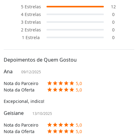
5
Estrelas
12
4
Estrelas
0
3
Estrelas
0
2
Estrelas
0
1
Estrela
0
Depoimentos de Quem Gostou
Ana
09/12/2025
Nota do Parceiro
5,0
star
star
star
star
star
Nota da Oferta
5,0
star
star
star
star
star
Excepcional, indico!
Geisiane
13/10/2025
Nota do Parceiro
5,0
star
star
star
star
star
Nota da Oferta
5,0
star
star
star
star
star