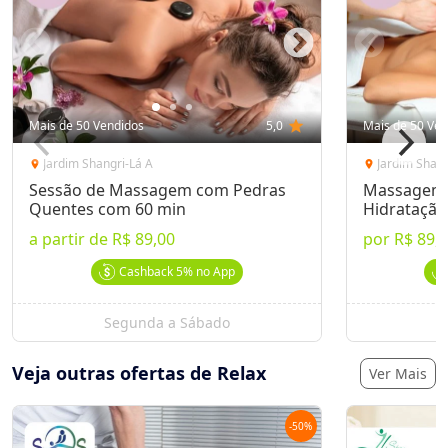
Mais de 50 Vendidos
5,0
star
Mais de 50 Ven
Jardim Shangri-Lá A
Jardim Shang
location_on
location_on
Sessão de Massagem com Pedras
Massagem R
Quentes com 60 min
Hidratação
a partir de
R$ 89,00
por
R$ 89,
Cashback
5%
no App
Segunda a Sábado
S
Veja outras ofertas de Relax
Ver Mais
-
50
%