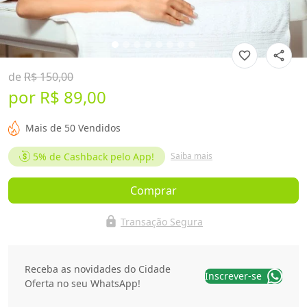
favorite_border
share
de
R$ 150,00
por
R$ 89,00
Mais de 50 Vendidos
5%
de Cashback pelo App!
Saiba mais
Comprar
lock
Transação Segura
Receba as novidades do Cidade
Inscrever-se
Oferta no seu WhatsApp!