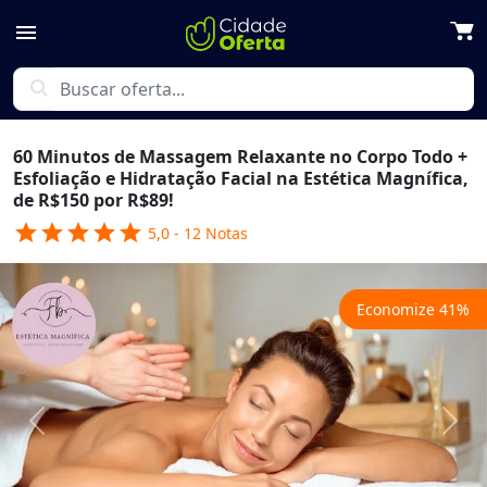
menu
search
60 Minutos de Massagem Relaxante no Corpo Todo +
Esfoliação e Hidratação Facial na Estética Magnífica,
de R$150 por R$89!
star
star
star
star
star
5,0
-
12
Notas
Economize
41
%
Previous
Next