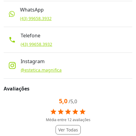
WhatsApp
(43) 99658.3932
Telefone
phone
(43) 99658.3932
Instagram
@estetica.magnifica
Avaliações
5,0
/5,0
star
star
star
star
star
Média entre
12
avaliações
Ver Todas