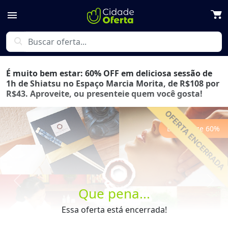
menu
search
É muito bem estar: 60% OFF em deliciosa sessão de
1h de Shiatsu no Espaço Marcia Morita, de R$108 por
R$43. Aproveite, ou presenteie quem você gosta!
Economize
60
%
Previous
Next
Que pena...
Essa oferta está encerrada!