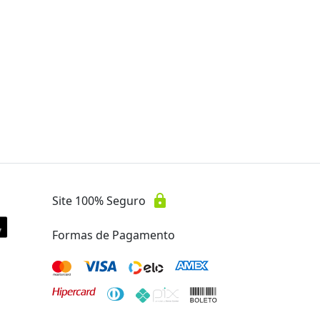
tir de
R$ 59,50
Oferta encerrada
lock
Transação Segura
lock
Site 100% Seguro
Formas de Pagamento