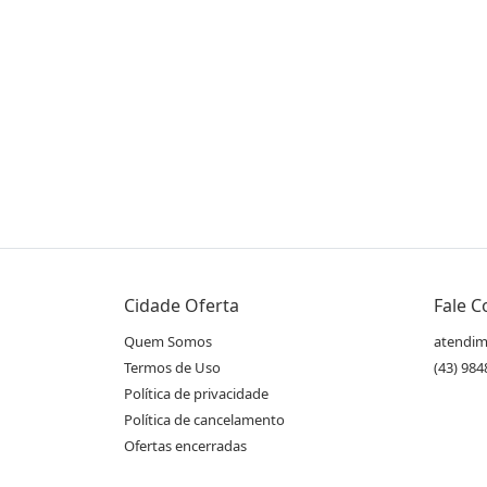
Compartilhe essa Oferta:
Receba as novidades do Cidade Oferta no seu
Cidade Oferta
Fale 
WhatsApp!
Quem Somos
atendim
Termos de Uso
(43) 98
Política de privacidade
Destaques & Regras
Política de cancelamento
Curso Rápido de Sertanejo e Forró: 10 Aulas
Ofertas encerradas
Escolha a opção individual ou em casal: