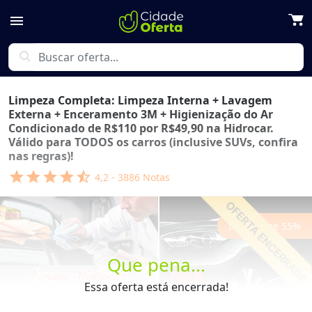
menu
search
Limpeza Completa: Limpeza Interna + Lavagem
Externa + Enceramento 3M + Higienização do Ar
Condicionado de R$110 por R$49,90 na Hidrocar.
Válido para TODOS os carros (inclusive SUVs, confira
nas regras)!
star
star
star
star
star_half
4,2
-
3886
Notas
Economize
55
%
Que pena...
Essa oferta está encerrada!
Previous
Next