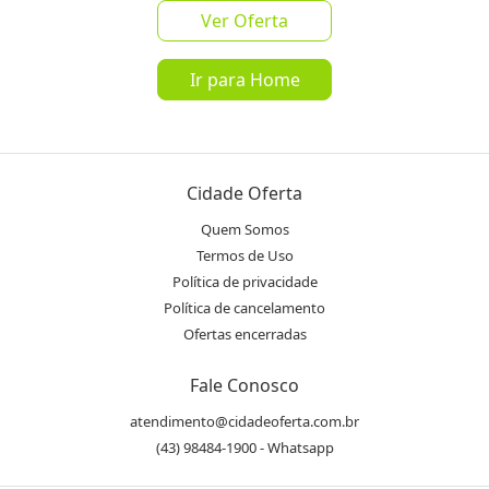
Ver Oferta
Ir para Home
favorite_border
share
de
R$ 110,00
por
R$ 49,90
Cidade Oferta
Quem Somos
Mais de 100 Vendidos
Termos de Uso
Política de privacidade
Oferta encerrada
Política de cancelamento
Ofertas encerradas
lock
Transação Segura
Fale Conosco
atendimento@cidadeoferta.com.br
Receba as novidades do Cidade
Inscrever-se
Oferta no seu WhatsApp!
(43) 98484-1900 - Whatsapp