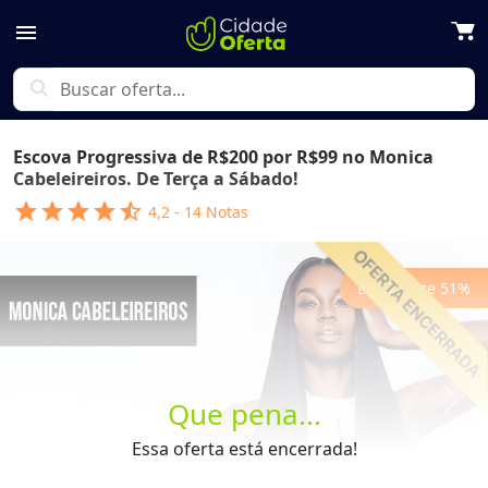
menu
search
Escova Progressiva de R$200 por R$99 no Monica
Cabeleireiros. De Terça a Sábado!
star
star
star
star
star_half
4,2
-
14
Notas
Economize
51
%
Que pena...
Previous
Next
Essa oferta está encerrada!