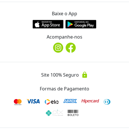
(43) 99660.6206
Baixe o App
Telefone
phone
(43) 99660.6206
Acompanhe-nos
Instagram
@empresariaa.da.beleza
Avaliações
lock
Site 100% Seguro
Essa oferta ainda não possui avaliações.
Formas de Pagamento