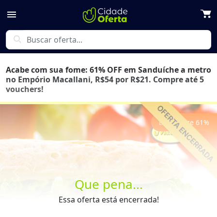
menu
search
Acabe com sua fome: 61% OFF em Sanduíche a metro
no Empório Macallani, R$54 por R$21. Compre até 5
vouchers!
Economize
61
%
Previous
Next
Que pena...
Essa oferta está encerrada!