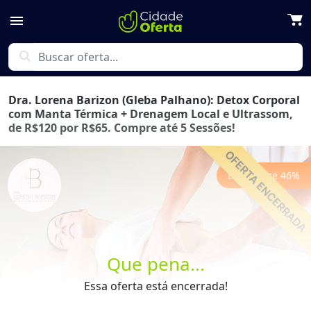
menu
search
Dra. Lorena Barizon (Gleba Palhano): Detox Corporal
com Manta Térmica + Drenagem Local e Ultrassom,
de R$120 por R$65. Compre até 5 Sessões!
Economize
46
%
Previous
Next
Que pena...
Essa oferta está encerrada!