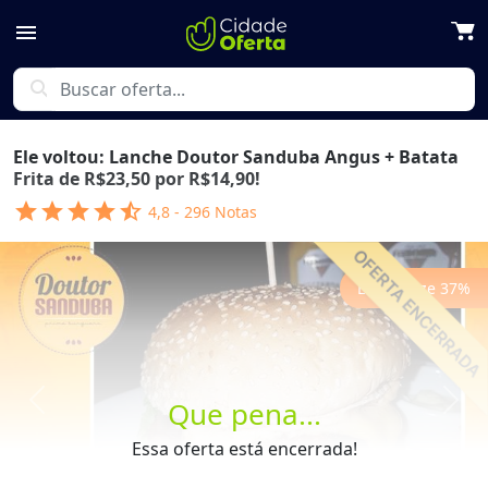
menu
search
Ele voltou: Lanche Doutor Sanduba Angus + Batata
Frita de R$23,50 por R$14,90!
star
star
star
star
star_half
4,8
-
296
Notas
Economize
37
%
Que pena...
Previous
Next
Essa oferta está encerrada!