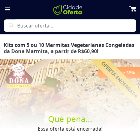
menu
search
Kits com 5 ou 10 Marmitas Vegetarianas Congeladas
da Dona Marmita, a partir de R$60,90!
Economize
38
%
Previous
Next
Que pena...
Essa oferta está encerrada!