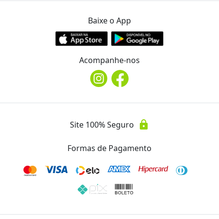
Dona Marmita
Ver Mais Ofertas
Baixe o App
Endereço
location_on
R. Alfredo Batini, 811
Acompanhe-nos
WhatsApp
(43) 99612.9043
Telefone
lock
Site 100% Seguro
phone
(43) 99612.9043
Formas de Pagamento
Instagram
@donamarmitalondrina
Avaliações