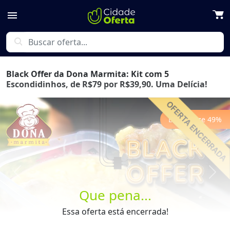
menu
search
Black Offer da Dona Marmita: Kit com 5
Escondidinhos, de R$79 por R$39,90. Uma Delícia!
Economize
49
%
Previous
Next
Que pena...
Essa oferta está encerrada!