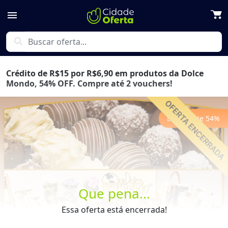
menu
search
Crédito de R$15 por R$6,90 em produtos da Dolce
Mondo, 54% OFF. Compre até 2 vouchers!
Economize
54
%
Previous
Next
Que pena...
Essa oferta está encerrada!