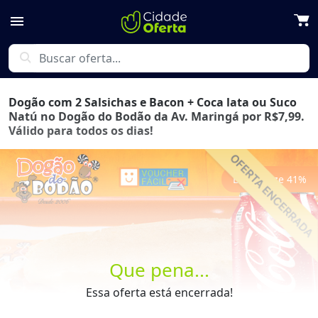
menu
search
Dogão com 2 Salsichas e Bacon + Coca lata ou Suco
Natú no Dogão do Bodão da Av. Maringá por R$7,99.
Válido para todos os dias!
Economize
41
%
Previous
Next
Que pena...
Essa oferta está encerrada!