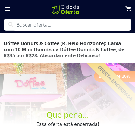
menu
search
Dóffee Donuts & Coffee (R. Belo Horizonte): Caixa
com 10 Mini Donuts da Dóffee Donuts & Coffee, de
R$35 por R$28. Absurdamente Delicioso!
Economize
20
%
Previous
Next
Que pena...
Essa oferta está encerrada!