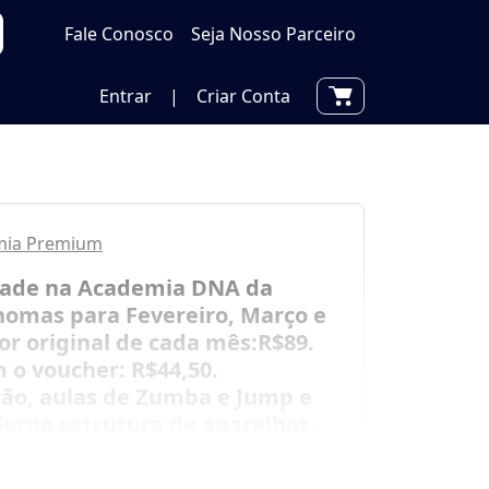
Fale Conosco
Seja Nosso Parceiro
Entrar
|
Criar Conta
mia Premium
ade na Academia DNA da
homas para Fevereiro, Março e
lor original de cada mês:R$89.
 o voucher: R$44,50.
ão, aulas de Zumba e Jump e
rna estrutura de aparelhos.
té 3 meses!