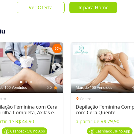
star
star
star
sta
Ver Oferta
Ir para Home
Mais de 
iu
de
R$ 89,0
-
50
%
Salvar Oferta
favorite_border
Inscrever-se
de 100 Vendidos
5,0
star
Mais de 100 Vendidos
4
ntro
Centro
location_on
ilação Feminina com Cera
Depilação Feminina Comp
irilha Completa, Axilas e
com Cera Quente
a Perna
rtir de
R$ 44,90
a partir de
R$ 79,90
 após a compra
 de R$89 por R$44,50
Cashback
5%
no App
Cashback
5%
no App