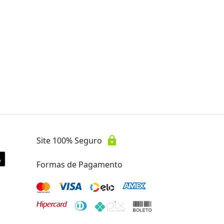
Oferta encerrada
lock
Transação Segura
lock
Site 100% Seguro
Formas de Pagamento