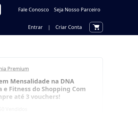
Fale Conosco
Seja Nosso Parceiro
Entrar
|
Criar Conta
mia Premium
em Mensalidade na DNA
 e Fitness do Shopping Com
mpre até 3 vouchers!
50 Vendidos
por
R$ 39,50
0