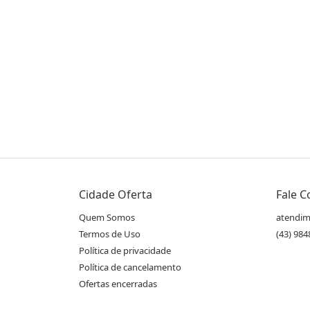
Compartilhe essa Oferta:
Receba as novidades do Cidade Oferta no seu
Cidade Oferta
Fale 
WhatsApp!
Quem Somos
atendim
Termos de Uso
(43) 98
Política de privacidade
Destaques & Regras
Política de cancelamento
3 meses para utilização do voucher (até 1
Ofertas encerradas
Academia e Fitness do Shopping Com Tour. (