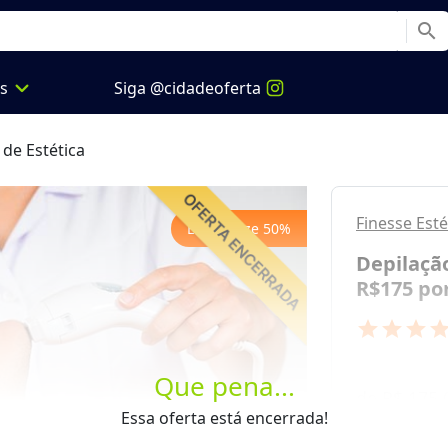
search
expand_more
os
Siga @cidadeoferta
 de Estética
Finesse Est
Economize
50
%
Depilação
R$175 por
star
star
star
sta
Que pena...
de
R$ 175,
Next
Essa oferta está encerrada!