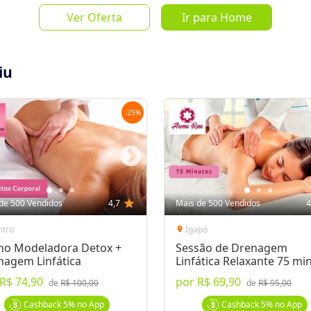
Ver Oferta
Ir para Home
iu
-
25
%
Salvar Oferta
favorite_border
Inscrever-se
de 500 Vendidos
4,7
star
Mais de 500 Vendidos
4
ntro
Igapó
location_on
no Modeladora Detox +
Sessão de Drenagem
nagem Linfática
Linfática Relaxante 75 mi
R$ 74,90
por
R$ 69,90
de
R$ 100,00
de
R$ 95,00
seguros equipamentos de depilação a
Cashback
5%
no App
Cashback
5%
no App