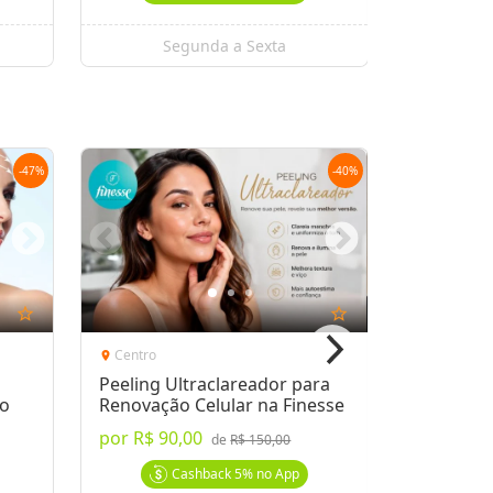
Segunda a Sexta
Se
-
47
%
-
40
%
star_outline
star_outline
Centro
Centro
location_on
location_on
Peeling Ultraclareador para
Sessão d
no
Renovação Celular na Finesse
Modelado
por
R$ 90,00
por
R$ 79
de
R$ 150,00
Cashback
5%
no App