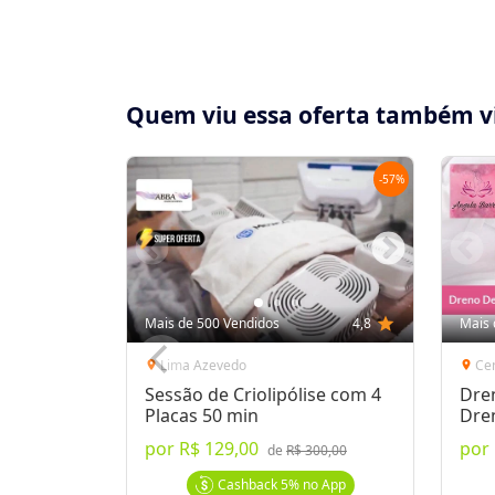
Quem viu essa oferta também v
-
57
%
Compartilhe essa Oferta:
Receba as novidades do Cidade Oferta no seu
Mais de 500 Vendidos
4,8
star
Mais 
WhatsApp!
Lima Azevedo
Ce
location_on
location_on
Sessão de Criolipólise com 4
Dre
Destaques & Regras
Placas 50 min
Dre
por
R$ 129,00
por
Depilação a Laser p/ Barba na Finesse
de
R$ 300,00
Laser Light Sheer:
um dos mais modernos e 
Cashback
5%
no App