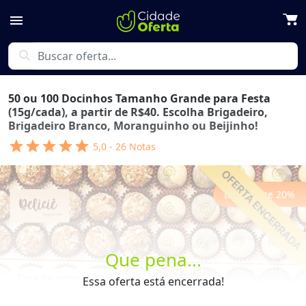
menu
search
50 ou 100 Docinhos Tamanho Grande para Festa
(15g/cada), a partir de R$40. Escolha Brigadeiro,
Brigadeiro Branco, Moranguinho ou Beijinho!
star
star
star
star
star
5,0
-
26
Notas
Economize
20
%
Que pena...
Previous
Next
Essa oferta está encerrada!