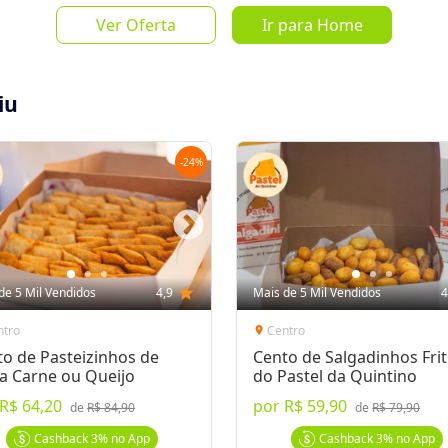
Ver Oferta
Ir para Home
de
R$ 70,0
iu
-
24
%
Salvar Oferta
favorite_border
Inscrever-se
de 5 Mil Vendidos
4,9
star
Mais de 5 Mil Vendidos
4
ntro
Centro
location_on
o de Pasteizinhos de
Cento de Salgadinhos Fri
a Carne ou Queijo
do Pastel da Quintino
R$ 64,20
por
R$ 59,90
de
R$ 84,90
de
R$ 79,90
utella ou Brigadeiro
Cashback
3%
no App
Cashback
3%
no App