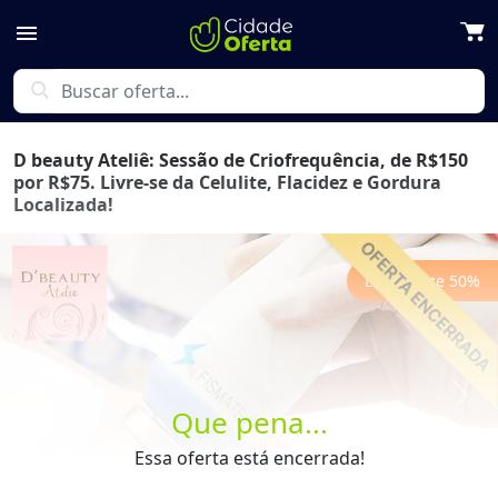
menu
search
D beauty Ateliê: Sessão de Criofrequência, de R$150
por R$75. Livre-se da Celulite, Flacidez e Gordura
Localizada!
Economize
50
%
Previous
Next
Que pena...
Essa oferta está encerrada!