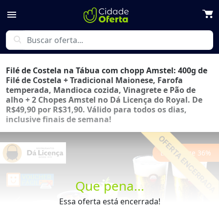
menu
search
Filé de Costela na Tábua com chopp Amstel: 400g de
Filé de Costela + Tradicional Maionese, Farofa
temperada, Mandioca cozida, Vinagrete e Pão de
alho + 2 Chopes Amstel no Dá Licença do Royal. De
R$49,90 por R$31,90. Válido para todos os dias,
inclusive finais de semana!
Economize
36
%
Que pena...
Essa oferta está encerrada!
Previous
Next